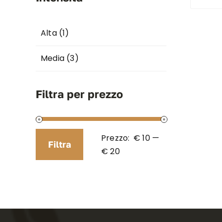
Alta
(1)
Media
(3)
Filtra per prezzo
Prezzo:
€ 10
—
Filtra
Prezzo
Prezzo
€ 20
Min
Max