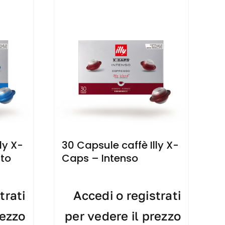
ly X-
30 Capsule caffè Illy X-
ato
Caps – Intenso
trati
Accedi o registrati
rezzo
per vedere il prezzo