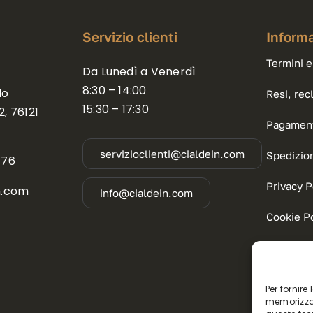
Servizio clienti
Informa
Termini e
Da Lunedì a Venerdì
8:30 – 14:00
lo
Resi, rec
15:30 – 17:30
, 76121
Pagamen
)
servizioclienti@cialdein.com
Spedizio
176
Privacy P
n.com
info@cialdein.com
Cookie Po
Contatti
Per fornire
memorizzar