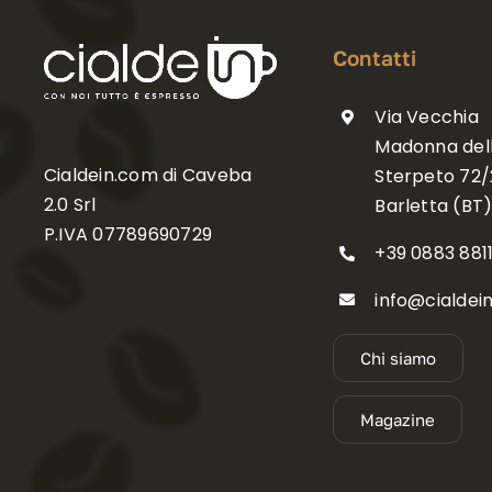
Contatti
Via Vecchia
Madonna del
Cialdein.com di Caveba
Sterpeto 72/2
2.0 Srl
Barletta (BT
P.IVA 07789690729
+39 0883 881
info@cialdei
Chi siamo
Magazine