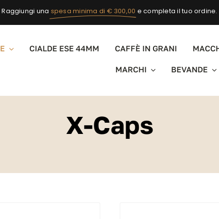
Raggiungi una
spesa minima di € 300,00
e completa il tuo ordine.
E
CIALDE ESE 44MM
CAFFÈ IN GRANI
MACCH
MARCHI
BEVANDE
X-Caps