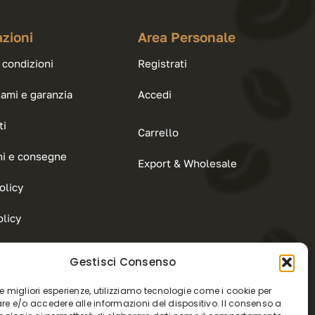
zioni
Area Personale
 condizioni
Registrati
lami e garanzia
Accedi
ti
Carrello
ni e consegne
Export & Wholesale
olicy
licy
Gestisci Consenso
 le migliori esperienze, utilizziamo tecnologie come i cookie per
e e/o accedere alle informazioni del dispositivo. Il consenso a