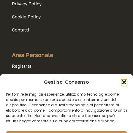
Privacy Policy
Cookie Policy
Contatti
Area Personale
Registrati
Accedi
Gestisci Consenso
Per fornire le migliori esperienze, utilizziamo tecnologie come i
Carrello
cookie per memorizzare e/o accedere alle informazioni del
dispositivo. Il consenso a queste tecnologie ci permetterà di
Export & Wholesale
elaborare dati come il comportamento di navigazione o ID unici
su questo sito. Non acconsentire o ritirare il consenso può
influire negativamente su alcune caratteristiche e funzioni.