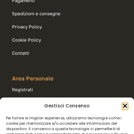
Pagamenti
Spedizioni e consegne
Privacy Policy
Cookie Policy
Contatti
Area Personale
Registrati
Accedi
Gestisci Consenso
Per fornire le migliori esperienze, utilizziamo tecnologie come i
Carrello
cookie per memorizzare e/o accedere alle informazioni del
dispositivo. Il consenso a queste tecnologie ci permetterà di
Export & Wholesale