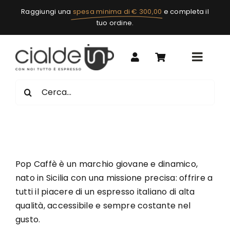
Salta
Raggiungi una
spesa minima di € 300,00
e completa il
al
tuo ordine.
contenuto
Toggle
Naviga
Capsule
Cerca
per:
Cialde Ese 44mm
Caffè in grani
Macchine e accessori
Marchi
Pop Caffè è un marchio giovane e dinamico,
Bevande
nato in Sicilia con una missione precisa: offrire a
tutti il piacere di un espresso italiano di alta
Complementi
qualità, accessibile e sempre costante nel
gusto.