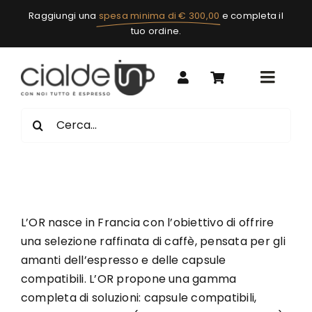
Salta
Raggiungi una
spesa minima di € 300,00
e completa il
al
tuo ordine.
contenuto
Toggle
Naviga
Capsule
Cerca
per:
Cialde Ese 44mm
Caffè in grani
Macchine e accessori
Marchi
L’OR nasce in Francia con l’obiettivo di offrire
Bevande
una selezione raffinata di caffè, pensata per gli
amanti dell’espresso e delle capsule
Complementi
compatibili. L’OR propone una gamma
completa di soluzioni: capsule compatibili,