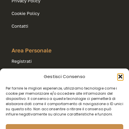
Privacy Policy
Cookie Policy
Contatti
Area Personale
Registrati
Accedi
Gestisci Consenso
Per fornire le migliori esperienze, utilizziamo tecnologie come i
Carrello
cookie per memorizzare e/o accedere alle informazioni del
dispositivo. Il consenso a queste tecnologie ci permetterà di
Export & Wholesale
elaborare dati come il comportamento di navigazione o ID unici
su questo sito. Non acconsentire o ritirare il consenso può
influire negativamente su alcune caratteristiche e funzioni.