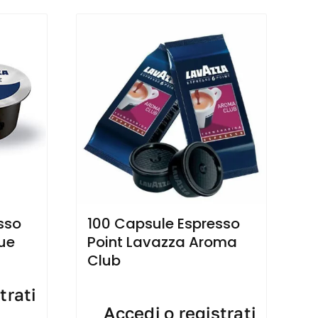
sso
100 Capsule Espresso
lue
Point Lavazza Aroma
Club
trati
Accedi o registrati