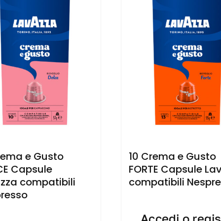
rema e Gusto
10 Crema e Gusto
E Capsule
FORTE Capsule La
zza compatibili
compatibili Nespr
resso
Accedi o regis