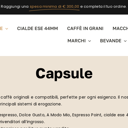
Raggiungi una
spesa minima di € 300,00
e completa il tuo ordine.
E
CIALDE ESE 44MM
CAFFÈ IN GRANI
MACCH
MARCHI
BEVANDE
Capsule
di caffè originali e compatibili, perfette per ogni esigenza. Il
incipali sistemi di erogazione.
Nespresso, Dolce Gusto, A Modo Mio, Espresso Point, cialde ese
ivenditori all’ingrosso.