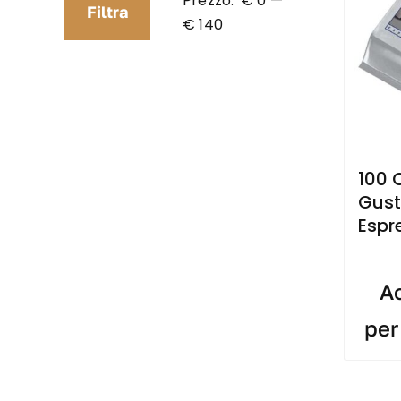
Prezzo:
€ 0
—
Filtra
Prezzo
Prezzo
€ 140
Min
Max
100 
Gust
Espr
Ac
per